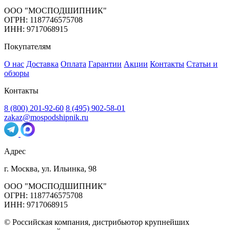
ООО "МОСПОДШИПНИК"
ОГРН: 1187746575708
ИНН: 9717068915
Покупателям
О нас
Доставка
Оплата
Гарантии
Акции
Контакты
Статьи и
обзоры
Контакты
8 (800) 201-92-60
8 (495) 902-58-01
zakaz@mospodshipnik.ru
Адрес
г. Москва, ул. Ильинка, 98
ООО "МОСПОДШИПНИК"
ОГРН: 1187746575708
ИНН: 9717068915
© Российская компания, дистрибьютор крупнейших