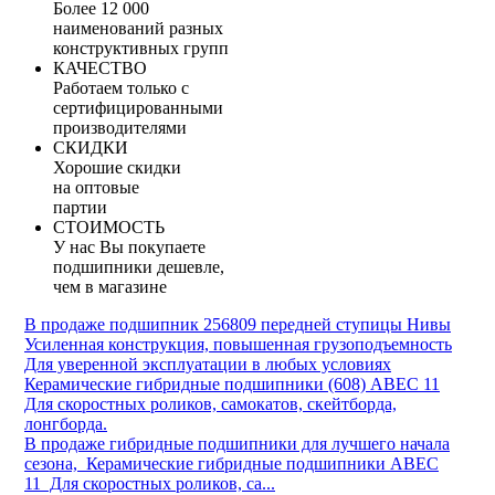
Более 12 000
наименований разных
конструктивных групп
КАЧЕСТВО
Работаем только с
сертифицированными
производителями
СКИДКИ
Хорошие скидки
на оптовые
партии
СТОИМОСТЬ
У нас Вы покупаете
подшипники дешевле,
чем в магазине
В продаже подшипник 256809 передней ступицы Нивы
Усиленная конструкция, повышенная грузоподъемность
Для уверенной эксплуатации в любых условиях
Керамические гибридные подшипники (608) ABEC 11
Для скоростных роликов, самокатов, скейтборда,
лонгборда.
В продаже гибридные подшипники для лучшего начала
сезона, Керамические гибридные подшипники ABEC
11 Для скоростных роликов, са...