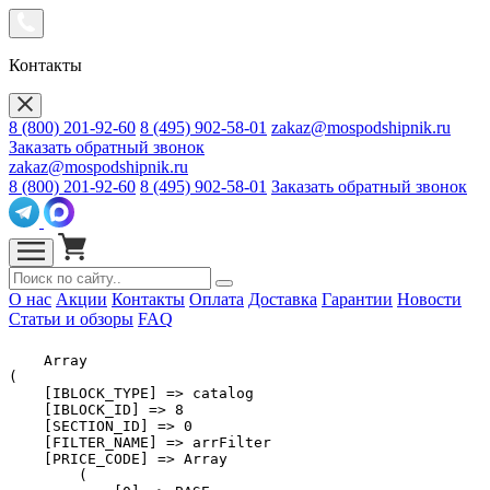
Контакты
8 (800) 201-92-60
8 (495) 902-58-01
zakaz@mospodshipnik.ru
Заказать обратный звонок
zakaz@mospodshipnik.ru
8 (800) 201-92-60
8 (495) 902-58-01
Заказать обратный звонок
О нас
Акции
Контакты
Оплата
Доставка
Гарантии
Новости
Статьи и обзоры
FAQ
    Array

(

    [IBLOCK_TYPE] => catalog

    [IBLOCK_ID] => 8

    [SECTION_ID] => 0

    [FILTER_NAME] => arrFilter

    [PRICE_CODE] => Array

        (
