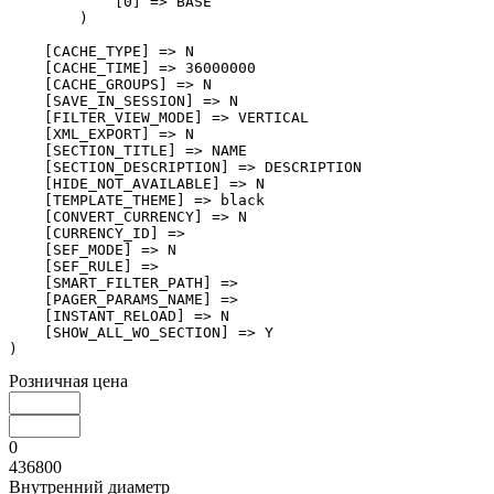
            [0] => BASE

        )

    [CACHE_TYPE] => N

    [CACHE_TIME] => 36000000

    [CACHE_GROUPS] => N

    [SAVE_IN_SESSION] => N

    [FILTER_VIEW_MODE] => VERTICAL

    [XML_EXPORT] => N

    [SECTION_TITLE] => NAME

    [SECTION_DESCRIPTION] => DESCRIPTION

    [HIDE_NOT_AVAILABLE] => N

    [TEMPLATE_THEME] => black

    [CONVERT_CURRENCY] => N

    [CURRENCY_ID] => 

    [SEF_MODE] => N

    [SEF_RULE] => 

    [SMART_FILTER_PATH] => 

    [PAGER_PARAMS_NAME] => 

    [INSTANT_RELOAD] => N

    [SHOW_ALL_WO_SECTION] => Y

Розничная цена
0
436800
Внутренний диаметр