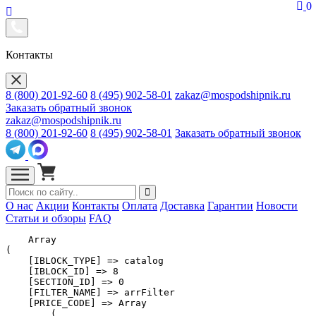
0
Контакты
8 (800) 201-92-60
8 (495) 902-58-01
zakaz@mospodshipnik.ru
Заказать обратный звонок
zakaz@mospodshipnik.ru
8 (800) 201-92-60
8 (495) 902-58-01
Заказать обратный звонок
О нас
Акции
Контакты
Оплата
Доставка
Гарантии
Новости
Статьи и обзоры
FAQ
    Array

(

    [IBLOCK_TYPE] => catalog

    [IBLOCK_ID] => 8

    [SECTION_ID] => 0

    [FILTER_NAME] => arrFilter

    [PRICE_CODE] => Array

        (
