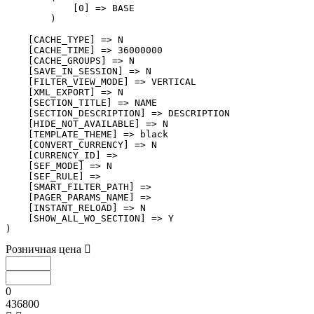
            [0] => BASE

        )

    [CACHE_TYPE] => N

    [CACHE_TIME] => 36000000

    [CACHE_GROUPS] => N

    [SAVE_IN_SESSION] => N

    [FILTER_VIEW_MODE] => VERTICAL

    [XML_EXPORT] => N

    [SECTION_TITLE] => NAME

    [SECTION_DESCRIPTION] => DESCRIPTION

    [HIDE_NOT_AVAILABLE] => N

    [TEMPLATE_THEME] => black

    [CONVERT_CURRENCY] => N

    [CURRENCY_ID] => 

    [SEF_MODE] => N

    [SEF_RULE] => 

    [SMART_FILTER_PATH] => 

    [PAGER_PARAMS_NAME] => 

    [INSTANT_RELOAD] => N

    [SHOW_ALL_WO_SECTION] => Y

Розничная цена
0
436800